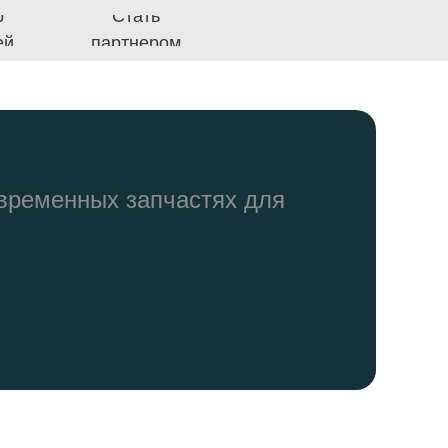
Стать
артнером
овременных запчастях для