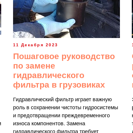
11 Декабря 2023
Пошаговое руководство
по замене
гидравлического
фильтра в грузовиках
Гидравлический фильтр играет важную
роль в сохранении чистоты гидросистемы
и предотвращении преждевременного
и
износа компонентов. Замена
гидравлического фильтра требует