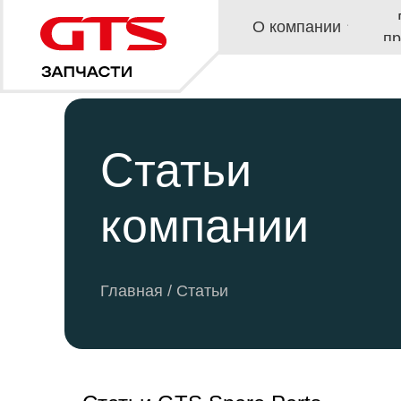
Наши
О компании
продукт
Статьиㅤㅤㅤ
компании
Главная
/ Статьи