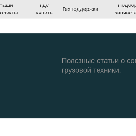
Где
Подбор
Техподдержка
ы
купить
запчастей
п
Полезные статьи о с
грузовой техники.