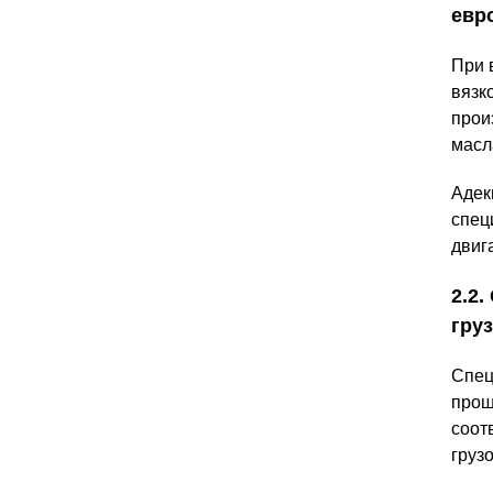
евр
При 
вязк
прои
масл
Адек
спец
двиг
2.2
гру
Спец
прош
соот
груз