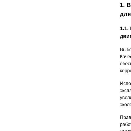
1. 
для
1.1
дви
Выбо
Каче
обес
корр
Испо
эксп
увел
экол
Прав
рабо