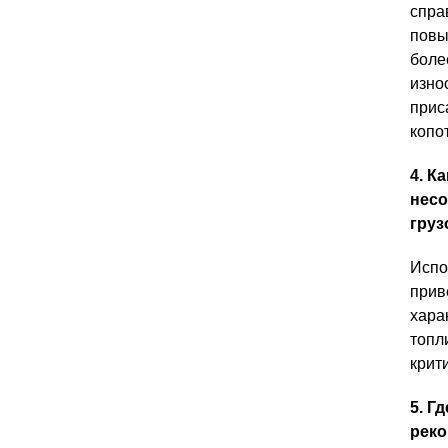
спра
повы
боле
изно
прис
копо
4. К
несо
груз
Испо
прив
хара
топл
крит
5. Г
рек