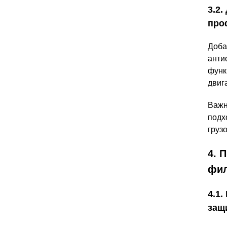
3.2.
про
Доба
анти
функ
двиг
Важн
подх
груз
4. 
фил
4.1
защ