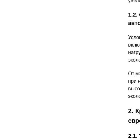
увел
1.2
авт
Усло
вклю
нагр
экол
От м
при 
высо
экол
2. 
евр
2.1