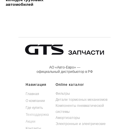
автомобилей
АО «Авто-Евро» —
официальный дистрибьютор в РФ
Навигация
Online каталог
Фильтры
Главная
Детали тормозных механизмов
О компании
Компоненты пневматической
Где купить
системы
Техподдержка
Амортизаторы
Акции
Электронные и электрические
Контакты