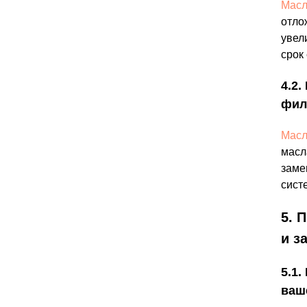
Масл
отло
увел
срок
4.2
фил
Масл
масл
заме
сист
5. 
и з
5.1
ваш