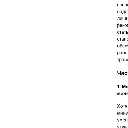
спец
наде
лишн
реко
стат
стан
обсл
рабо
тран
Час
1. М
мине
Хотя
мине
умен
ухуд