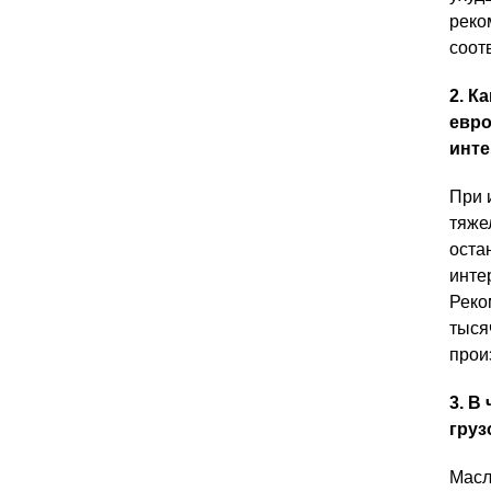
реко
соот
2. К
евро
инте
При 
тяже
оста
инте
Реко
тыся
прои
3. В
груз
Масл