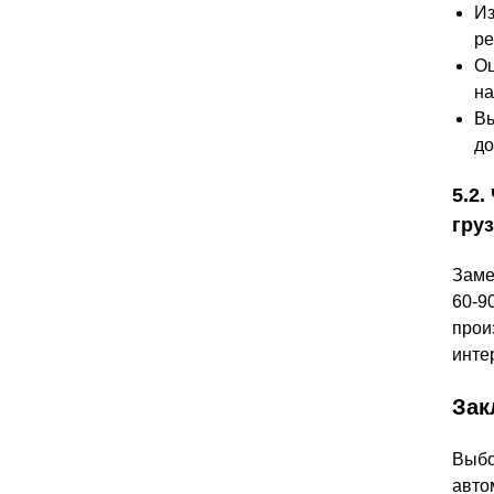
Из
ре
Оц
на
Вы
до
5.2
гру
Заме
60-9
прои
инте
Зак
Выбо
авто