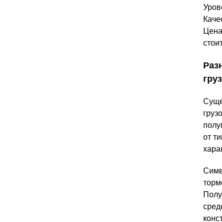
Уров
Каче
Цена
стои
Раз
гру
Суще
груз
полу
от т
хара
Симв
торм
Полу
сред
конс