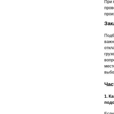
При 
пров
прои
Зак
Подб
важн
откл
груз
вопр
мест
выбо
Час
1. К
подо
Если