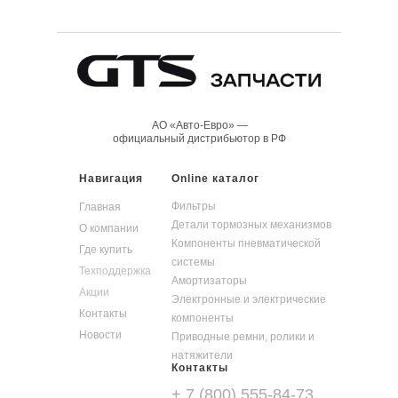
АО «Авто-Евро» —
официальный дистрибьютор в РФ
Навигация
Online каталог
Фильтры
Главная
Детали тормозных механизмов
О компании
Компоненты пневматической
Где купить
системы
Техподдержка
Амортизаторы
Акции
Электронные и электрические
Контакты
компоненты
Новости
Приводные ремни, ролики и
натяжители
Контакты
+ 7 (800) 555-84-73