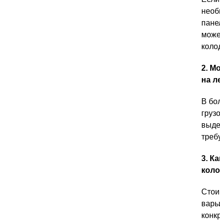
необ
пане
може
коло
2. М
на л
В бо
груз
выде
треб
3. К
коло
Стои
варь
конк