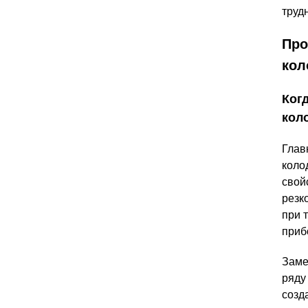
труд
Про
кол
Ког
кол
Глав
коло
свой
резк
при 
приб
Зам
ряду
созд