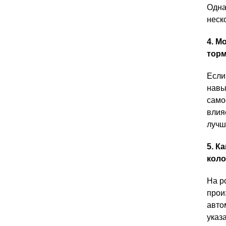
Одна
неск
4. М
торм
Если
навы
само
влия
лучш
5. К
коло
На р
прои
авто
указ