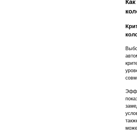
Как
кол
Кри
кол
Выбо
авто
крит
уров
совм
Эффе
пока
заме
усло
такж
може