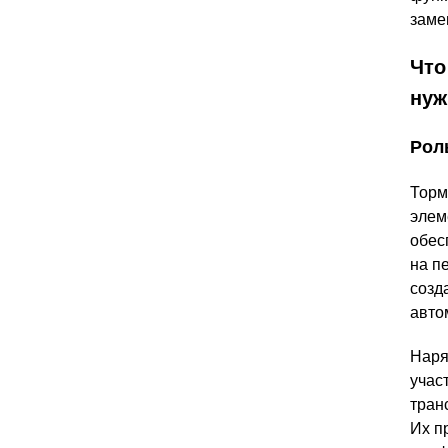
заме
Что
нуж
Рол
Торм
элем
обес
на п
созд
авто
Наря
учас
тран
Их п