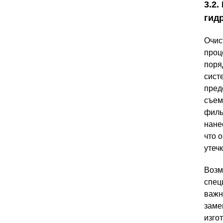
3.2
гид
Очис
проц
поря
сист
пред
съем
филь
нане
что 
утечк
Возм
спец
важн
заме
изго