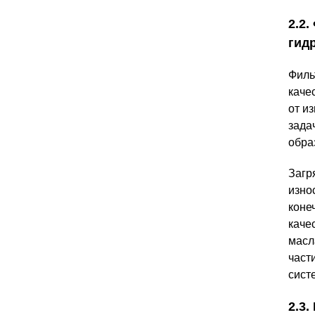
2.2
гид
Филь
каче
от и
зада
обра
Загр
изно
коне
каче
масл
част
сист
2.3