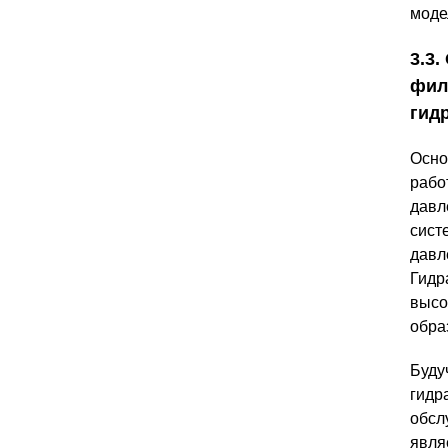
моде
3.3
фил
гид
Осно
рабо
давл
сист
давл
Гидр
высо
обра
Буду
гидр
обсл
явля