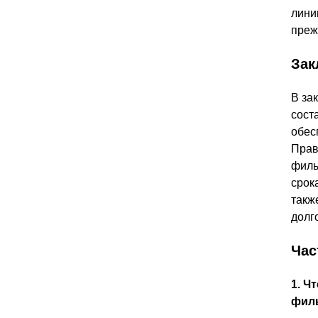
лини
преж
Зак
В за
сост
обес
Прав
филь
срок
такж
долг
Час
1. Ч
филь