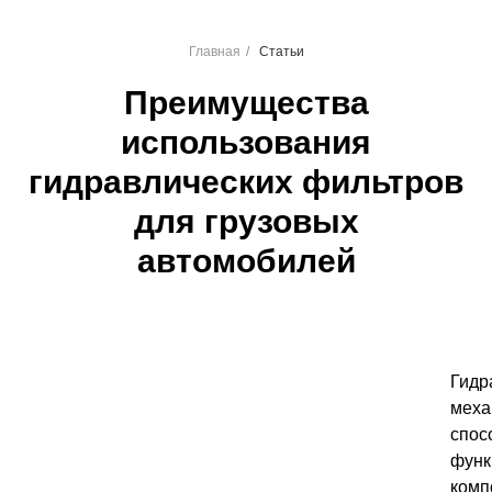
Главная
/
Статьи
Преимущества
использования
гидравлических фильтров
для грузовых
автомобилей
Гидр
меха
спос
функ
комп