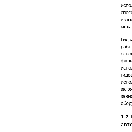
испо
спос
изно
меха
Гидр
рабо
осно
филь
испо
гидр
испо
загр
зави
обор
1.2
авт