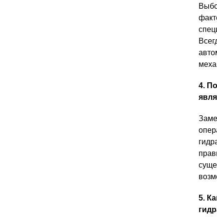
Выбо
факт
спец
Всег
авто
меха
4. П
явля
Заме
опер
гидр
прав
суще
возм
5. К
гидр