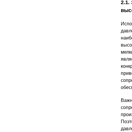
2.1
выс
Испо
давл
наиб
высо
мелк
явля
конк
прив
сопр
обес
Важн
сопр
прои
Поэт
давл