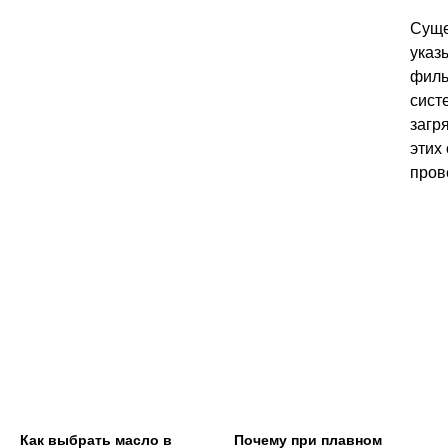
Суще
указ
филь
сист
загр
этих
пров
Как выбрать масло в
Почему при плавном