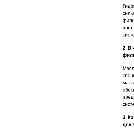
Гидр
силы
филь
повл
сист
2. В
филь
Масл
спец
масл
обес
пред
сист
3. К
для 