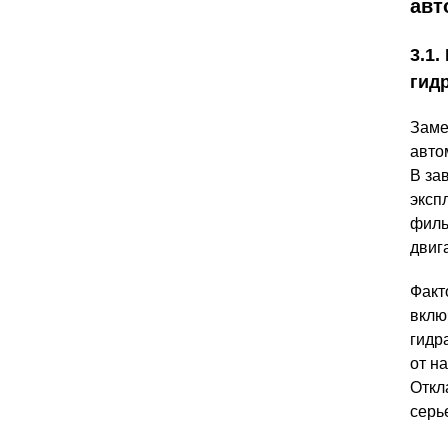
авт
3.1.
гид
Заме
авто
В за
эксп
филь
двиг
Факт
вклю
гидр
от н
Откл
серь