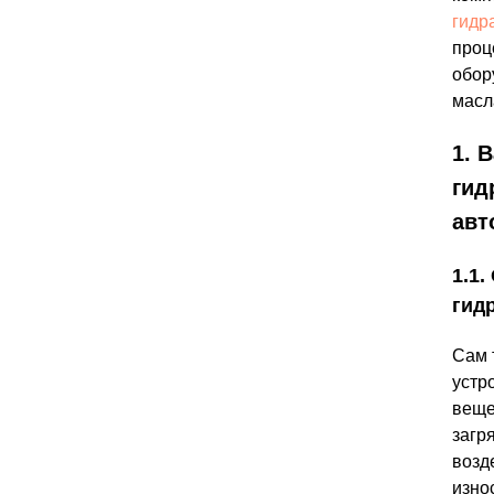
гидр
проц
обор
масл
1. 
гид
авт
1.1
гид
Сам 
устр
веще
загр
возд
изно