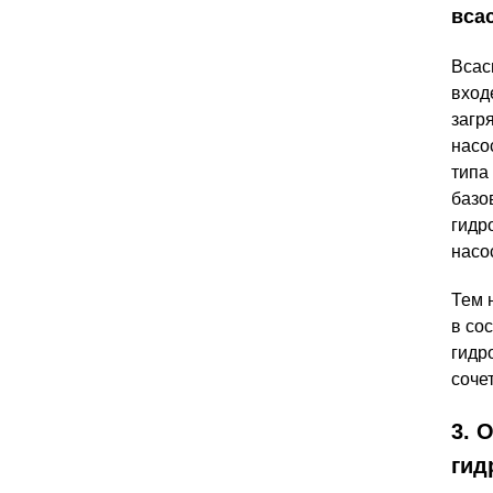
вса
Вса
вход
загр
насо
типа
базо
гидр
насо
Тем 
в со
гидр
соче
3. 
гид