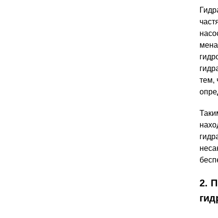
Гидр
част
насо
мена
гидр
гидр
тем,
опре
Таки
нахо
гидр
неса
бесп
2. 
гид