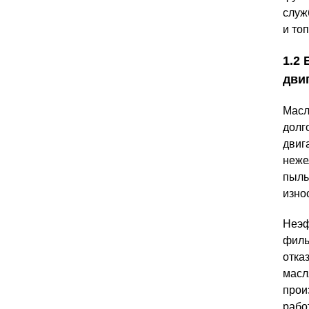
служ
и то
1.2
дви
Масл
долг
двиг
неже
пыль
изно
Неэф
филь
отка
масл
прои
рабо