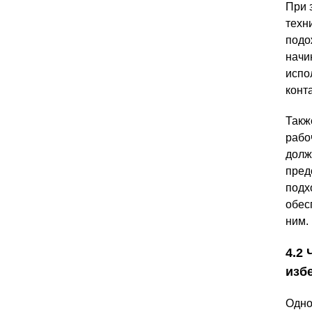
При 
техн
подо
начи
испо
конт
Такж
рабо
долж
пред
подх
обес
ним.
4.2
изб
Одно