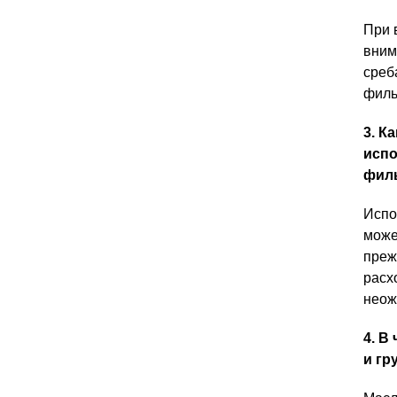
При 
вним
среб
филь
3. К
испо
фил
Испо
може
преж
расх
неож
4. В
и гр