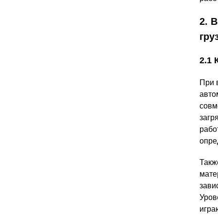
2. 
гру
2.1
При 
авто
совм
загр
рабо
опре
Такж
мате
зави
Уров
игра