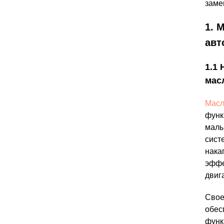
заме
1. 
авт
1.1
мас
Масл
функ
малы
сист
нака
эффе
двиг
Свое
обес
функ