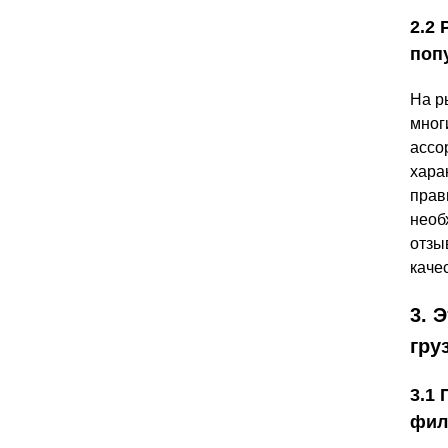
2.2
поп
На р
мног
ассо
хара
прав
необ
отзы
каче
3. 
гру
3.1
фил