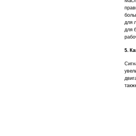
Масл
прав
боль
для 
для 
рабо
5. К
Сигн
увел
двиг
такж