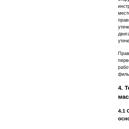
инст
мест
прав
утеч
двиг
утеч
Прав
перв
рабо
филь
4. 
мас
4.1
осн