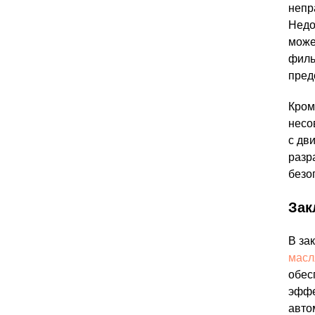
непр
Недо
може
филь
пред
Кром
несо
с дв
разр
безо
Зак
В за
масл
обес
эффе
авто