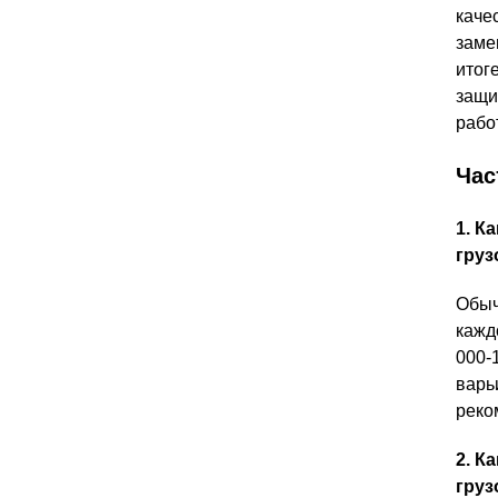
каче
заме
итог
защи
рабо
Час
1. К
груз
Обыч
кажд
000-
варь
реко
2. К
груз