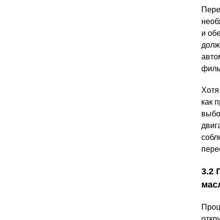
Пере
необ
и об
долж
авто
филь
Хотя
как 
выбо
двиг
собл
пере
3.2
мас
Проц
откр