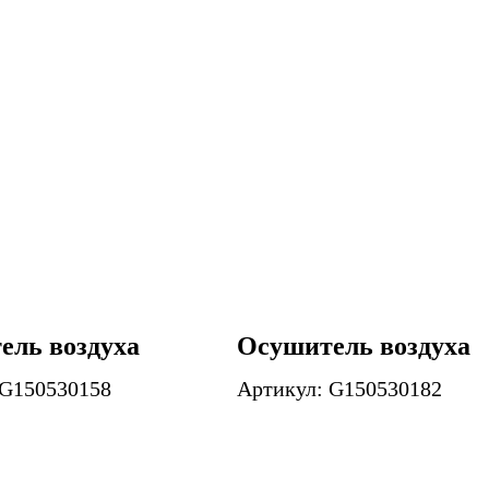
ель воздуха
Осушитель воздуха
 G150530158
Артикул: G150530182