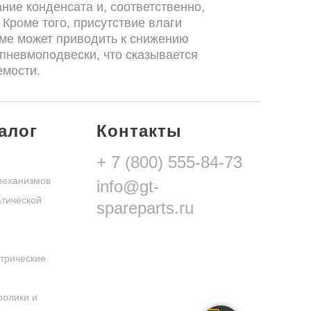
ие конденсата и, соответственно,
 Кроме того, присутствие влаги
еме может приводить к снижению
пневмоподвески, что сказывается
емости.
вает высокое качество своих осушителей
лько надежные и проверенные компоненты.
талог
Контакты
т строгий контроль качества перед
+ 7 (800) 555-84-73
механизмов
info@gt-
тической
spareparts.ru
трические
ролики и