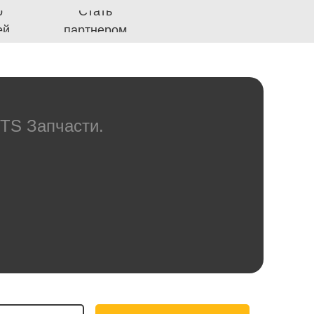
Стать
артнером
TS Запчасти.