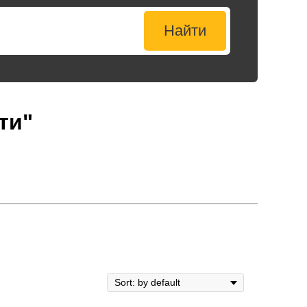
Найти
ти"