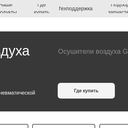
Где
Подбор
Техподдержка
ы
купить
запчастей
п
здуха
Осушители воздуха G
Где купить
невматической