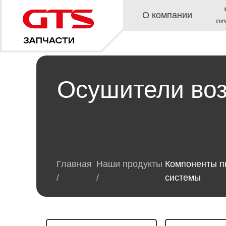
Наши
О компании
продукт
Осушители во
Главная
Наши продукты
Компоненты п
/
/
системы