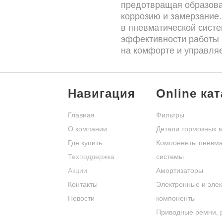
предотвращая образован
коррозию и замерзание.
в пневматической сист
эффективности работы 
на комфорте и управля
Компания GTS обеспечи
воздуха, используя то
Навигация
Online ка
Все устройства проходя
отправкой с завода.
Главная
Фильтры
О компании
Детали тормозных 
Где купить
Компоненты пневма
Техподдержка
системы
Акции
Амортизаторы
Контакты
Электронные и элек
Новости
компоненты
Приводные ремни, 