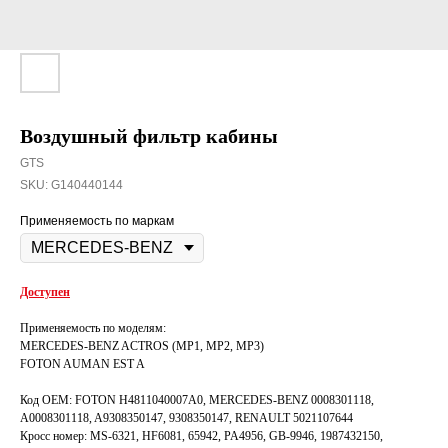
Воздушный фильтр кабины
GTS
SKU:
G140440144
Применяемость по маркам
Доступен
Применяемость по моделям:
MERCEDES-BENZ ACTROS (MP1, MP2, MP3)
FOTON AUMAN EST A
Код OEM: FOTON H4811040007A0, MERCEDES-BENZ 0008301118,
A0008301118, A9308350147, 9308350147, RENAULT 5021107644
Кросс номер: MS-6321, HF6081, 65942, PA4956, GB-9946, 1987432150,