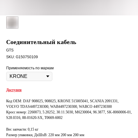
Соединительный кабель
GTS
SKU:
G150750109
Применяемость по маркам
Доступен
Код OEM: DAF 908025, 908025, KRONE 515005041, SCANIA 2091331,
VOLVO TDAS4497230300, WAB4497230300, WABCO 4497230300
Кросс номер: 2260073, 5.20252, 30.11.5030, M6230004, 96.3877, SK-8060006-01,
S28.0316, 88-01620-SX, T0669-6002
Вес запчасти: 0,15 кг
Размер упаковки, ДxШxВ: 220 мм 200 мм 200 мм