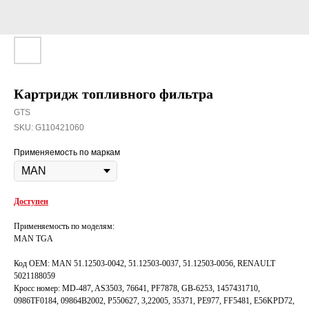
Картридж топливного фильтра
GTS
SKU:
G110421060
Применяемость по маркам
Доступен
Применяемость по моделям:
MAN TGA
Код OEM: MAN 51.12503-0042, 51.12503-0037, 51.12503-0056, RENAULT
5021188059
Кросс номер: MD-487, AS3503, 76641, PF7878, GB-6253, 1457431710,
0986TF0184, 09864B2002, P550627, 3,22005, 35371, PE977, FF5481, E56KPD72,