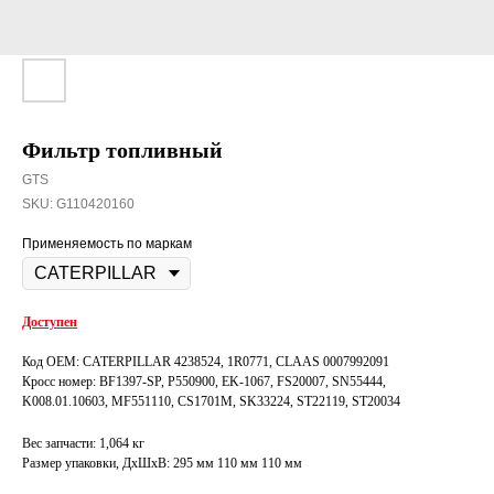
Фильтр топливный
GTS
SKU:
G110420160
Применяемость по маркам
Доступен
Код OEM: CATERPILLAR 4238524, 1R0771, CLAAS 0007992091
Кросс номер: BF1397-SP, P550900, EK-1067, FS20007, SN55444,
K008.01.10603, MF551110, CS1701M, SK33224, ST22119, ST20034
Вес запчасти: 1,064 кг
Размер упаковки, ДxШxВ: 295 мм 110 мм 110 мм