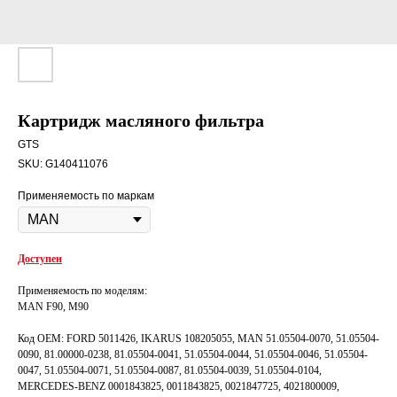
Картридж масляного фильтра
GTS
SKU:
G140411076
Применяемость по маркам
Доступен
Применяемость по моделям:
MAN F90, M90
Код OEM: FORD 5011426, IKARUS 108205055, MAN 51.05504-0070, 51.05504-
0090, 81.00000-0238, 81.05504-0041, 51.05504-0044, 51.05504-0046, 51.05504-
0047, 51.05504-0071, 51.05504-0087, 81.05504-0039, 51.05504-0104,
MERCEDES-BENZ 0001843825, 0011843825, 0021847725, 4021800009,