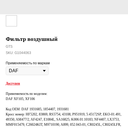
Фильтр воздушный
GTS
SKU:
G1044063
Применяемость по маркам
Доступен
Применяемость по моделям:
DAF XF105, XF106
Код OEM: DAF 1931685, 1854407, 1931681
Кросс номер: HF5202, 83869, RS5754, 43108, P951919, 5.45172SP, EKO-01.491,
49350, AM477/2, AF4247, E1084L, SA16825, K006.01.10183, NF4407, LX3753,
MMF015479, C26024KIT, M9710190, A899, 052.043-01, CR0245L, CR0245LFR,