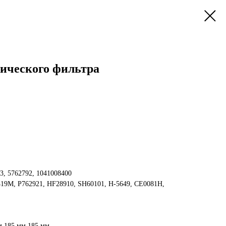
ического фильтра
, 5762792, 1041008400
419M, P762921, HF28910, SH60101, H-5649, CE0081H,
м 185 мм 185 мм