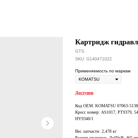
Картридж гидравл
GTS
SKU:
G140471022
Применяемость по маркам
Доступен
Код OEM: KOMATSU 07063-51383
Кросс номер: AS1017, PT9379, 5
HY9340/1
Вес запчасти: 2,478 кг
Размер упаковки, ДxШxВ: 465 м