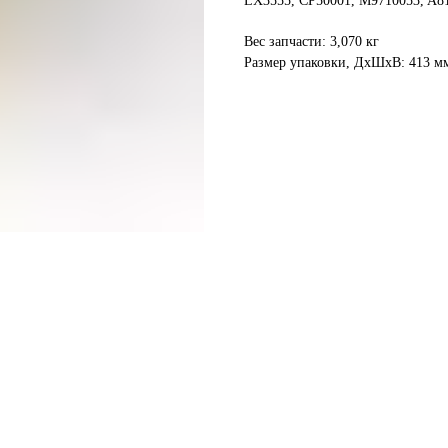
LX3555, CP50001, M9710053, A81
Вес запчасти: 3,070 кг
Размер упаковки, ДxШxВ: 413 м