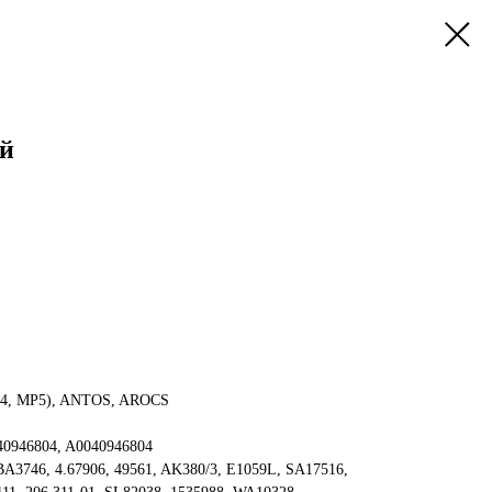
й
, MP5), ANTOS, AROCS
946804, A0040946804
BA3746, 4.67906, 49561, AK380/3, E1059L, SA17516,