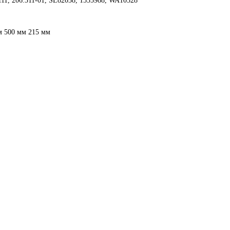
11, 206.311-01, SL82038, 1535988, WA10328
м 500 мм 215 мм