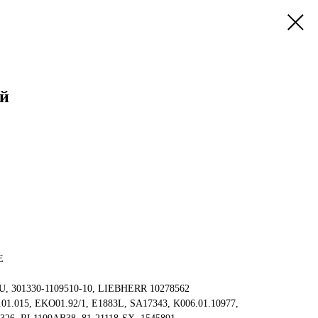
й
E
 301330-1109510-10, LIEBHERR 10278562
.01.015, EKO01.92/1, E1883L, SA17343, K006.01.10977,