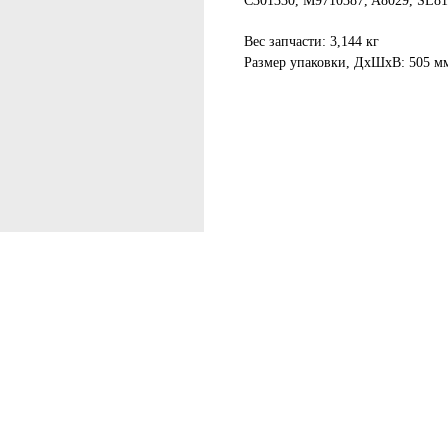
C301330, M9710387, A8029, SL81
Вес запчасти: 3,144 кг
Размер упаковки, ДxШxВ: 505 м