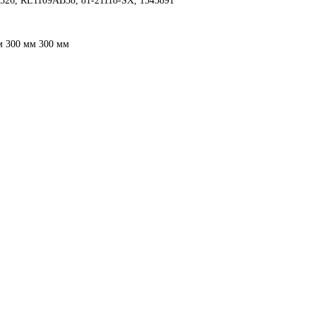
326, RL1109AB38, 81-21118-SX, 1545891
м 300 мм 300 мм