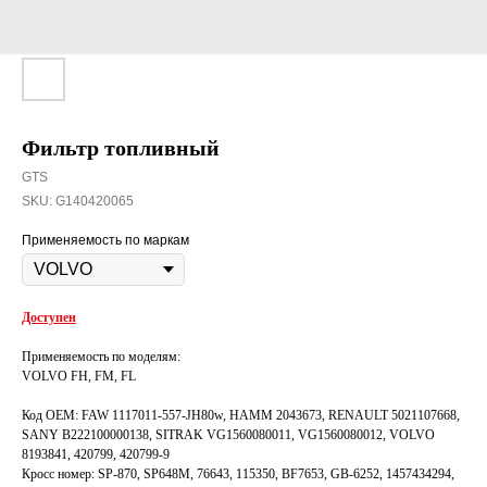
Фильтр топливный
GTS
SKU:
G140420065
Применяемость по маркам
Доступен
Применяемость по моделям:
VOLVO FH, FM, FL
Код OEM: FAW 1117011-557-JH80w, HAMM 2043673, RENAULT 5021107668,
SANY B222100000138, SITRAK VG1560080011, VG1560080012, VOLVO
8193841, 420799, 420799-9
Кросс номер: SP-870, SP648M, 76643, 115350, BF7653, GB-6252, 1457434294,