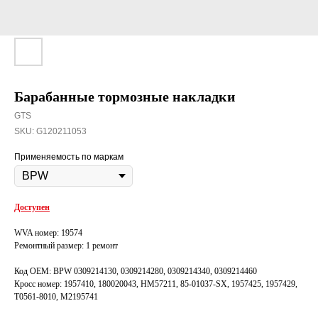
Барабанные тормозные накладки
GTS
SKU:
G120211053
Применяемость по маркам
Доступен
WVA номер: 19574
Ремонтный размер: 1 ремонт
Код OEM: BPW 0309214130, 0309214280, 0309214340, 0309214460
Кросс номер: 1957410, 180020043, HM57211, 85-01037-SX, 1957425, 1957429,
T0561-8010, M2195741