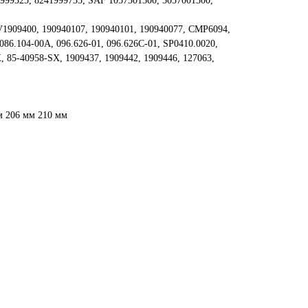
9325, 8241999735, SAF 1057301300, 3057001300,
V1909400, 190940107, 190940101, 190940077, CMP6094,
86.104-00A, 096.626-01, 096.626C-01, SP0410.0020,
 85-40958-SX, 1909437, 1909442, 1909446, 127063,
м 206 мм 210 мм