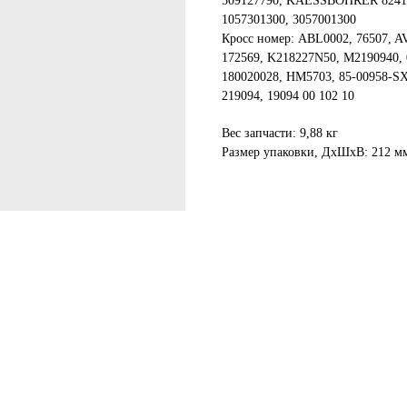
509127790, KAESSBOHRER 824199
1057301300, 3057001300
Кросс номер: ABL0002, 76507, A
172569, K218227N50, M2190940, 0
180020028, HM5703, 85-00958-SX,
219094, 19094 00 102 10
Вес запчасти: 9,88 кг
Размер упаковки, ДxШxВ: 212 м