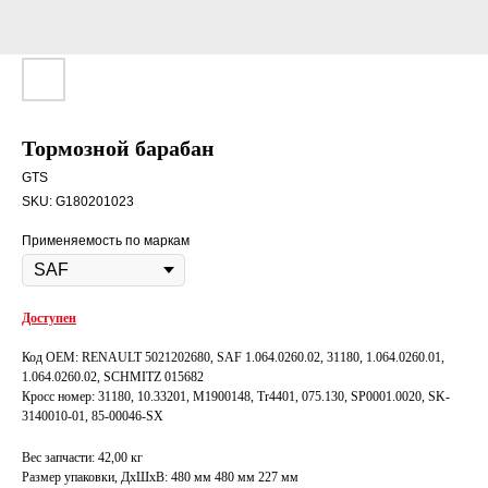
Тормозной барабан
GTS
SKU:
G180201023
Применяемость по маркам
Доступен
Код OEM: RENAULT 5021202680, SAF 1.064.0260.02, 31180, 1.064.0260.01,
1.064.0260.02, SCHMITZ 015682
Кросс номер: 31180, 10.33201, M1900148, Tr4401, 075.130, SP0001.0020, SK-
3140010-01, 85-00046-SX
Вес запчасти: 42,00 кг
Размер упаковки, ДxШxВ: 480 мм 480 мм 227 мм