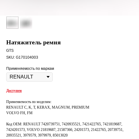
Натяжитель ремня
GTS
SKU:
G170104003
Применяемость по маркам
Доступен
Применяемость по моделям:
RENAULT C, K, T, KERAX, MAGNUM, PREMIUM
VOLVO FH, FM
Код OEM: RENAULT 7420739751, 7420935521, 7421422765, 7421819687,
7424201573, VOLVO 21819687, 21587366, 24201573, 21422765, 20739751,
20935521, 3979579, 3979979, 85013020