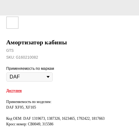
Амортизатор кабины
GTS
SKU:
G160210082
Применяемость по маркам
Доступен
Применяемость по моделям:
DAF XF95, XF105
Код OEM: DAF 1319673, 1387326, 1623465, 1792422, 1817663
Кросс номер: CB0049, 315586