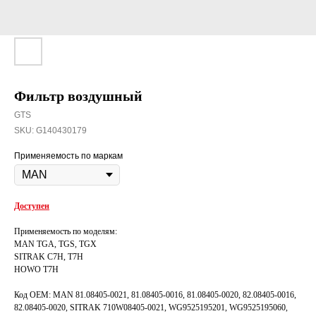
Фильтр воздушный
GTS
SKU:
G140430179
Применяемость по маркам
Доступен
Применяемость по моделям:
MAN TGA, TGS, TGX
SITRAK C7H, T7H
HOWO T7H
Код OEM: MAN 81.08405-0021, 81.08405-0016, 81.08405-0020, 82.08405-0016,
82.08405-0020, SITRAK 710W08405-0021, WG9525195201, WG9525195060,