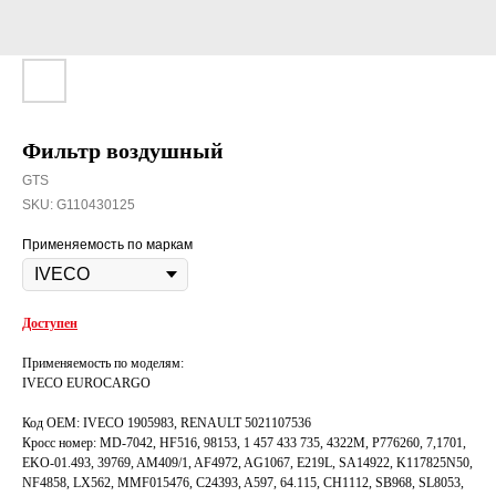
Фильтр воздушный
GTS
SKU:
G110430125
Применяемость по маркам
Доступен
Применяемость по моделям:
IVECO EUROCARGO
Код OEM: IVECO 1905983, RENAULT 5021107536
Кросс номер: MD-7042, HF516, 98153, 1 457 433 735, 4322M, P776260, 7,1701,
EKO-01.493, 39769, AM409/1, AF4972, AG1067, E219L, SA14922, K117825N50,
NF4858, LX562, MMF015476, C24393, A597, 64.115, CH1112, SB968, SL8053,