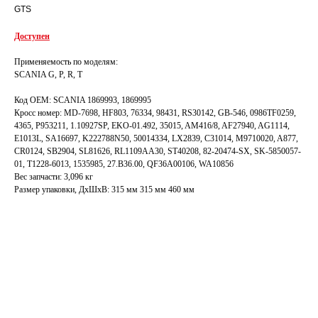
GTS
Доступен
Применяемость по моделям:
SCANIA G, P, R, T
Код OEM: SCANIA 1869993, 1869995
Кросс номер: MD-7698, HF803, 76334, 98431, RS30142, GB-546, 0986TF0259,
4365, P953211, 1.10927SP, EKO-01.492, 35015, AM416/8, AF27940, AG1114,
E1013L, SA16697, K222788N50, 50014334, LX2839, C31014, M9710020, A877,
CR0124, SB2904, SL81626, RL1109AA30, ST40208, 82-20474-SX, SK-5850057-
01, T1228-6013, 1535985, 27.B36.00, QF36A00106, WA10856
Вес запчасти: 3,096 кг
Размер упаковки, ДxШxВ: 315 мм 315 мм 460 мм