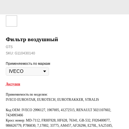
Фильтр воздушный
GTS
SKU:
G110430140
Применяемость по маркам
Доступен
Применяемость по моделям:
IVECO EUROSTAR, EUROTECH, EUROTRAKKER, STRALIS
Код OEM: IVECO 2996127, 1907695, 41272515, RENAULT 5021107602,
7424993466
Кросс номер: MD-7112, FRHF928, HF628, 76341, GB-532, F026400077,
986626779, P786830, 7,17002, 33775, AM457, AF26296, E270L, SA25185,