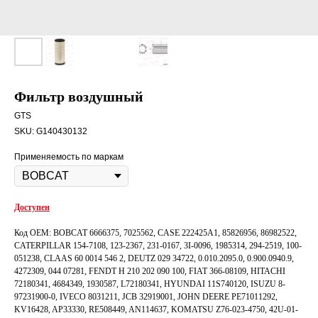
Фильтр воздушный
GTS
SKU:
G140430132
Применяемость по маркам
Доступен
Код OEM: BOBCAT 6666375, 7025562, CASE 222425A1, 85826956, 86982522,
CATERPILLAR 154-7108, 123-2367, 231-0167, 3I-0096, 1985314, 294-2519, 100-
051238, CLAAS 60 0014 546 2, DEUTZ 029 34722, 0.010.2095.0, 0.900.0940.9,
4272309, 044 07281, FENDT H 210 202 090 100, FIAT 366-08109, HITACHI
72180341, 4684349, 1930587, L72180341, HYUNDAI 11S740120, ISUZU 8-
97231900-0, IVECO 8031211, JCB 32919001, JOHN DEERE PE71011292,
KV16428, AP33330, RE508449, AN114637, KOMATSU Z76-023-4750, 42U-01-